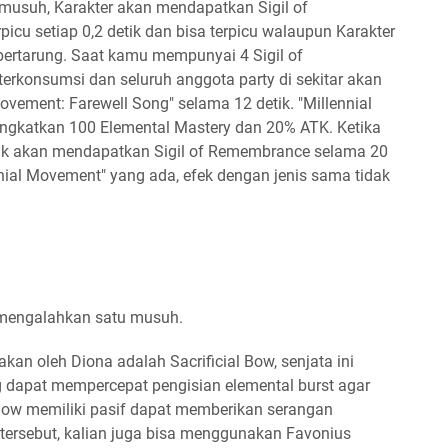
musuh, Karakter akan mendapatkan Sigil of
picu setiap 0,2 detik dan bisa terpicu walaupun Karakter
 bertarung. Saat kamu mempunyai 4 Sigil of
rkonsumsi dan seluruh anggota party di sekitar akan
vement: Farewell Song" selama 12 detik. "Millennial
ngkatkan 100 Elemental Mastery dan 20% ATK. Ketika
idak akan mendapatkan Sigil of Remembrance selama 20
nnial Movement" yang ada, efek dengan jenis sama tidak
 mengalahkan satu musuh.
kan oleh Diona adalah Sacrificial Bow, senjata ini
g dapat mempercepat pengisian elemental burst agar
l Bow memiliki pasif dapat memberikan serangan
ta tersebut, kalian juga bisa menggunakan Favonius