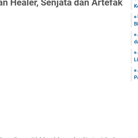
an Healer, Senjata dan Artefak
K
B
d
L
P