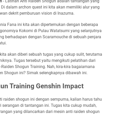
un
- Latihan Anti Raiden Shogun adalah tantangan yang
Di dalam archon quest ini kita akan memiliki alur yang
wan dekrit pemburuan vision di Inazuma.
nia Fana ini kita akan dipertemukan dengan beberapa
Sangonomiya Kokomi di Pulau Watatsumi yang selanjutnya
ang berhadapan dengan Scaramouche di sebuah penjara
tui.
kita akan diberi sebuah tugas yang cukup sulit, terutama
iknya. Tugas tersebut yaitu mengikuti pelatihan dari
Raiden Shogun Training. Nah, kira-kira bagaiamana
en Shogun ini? Simak selengkapnya dibawah ini.
un Training Genshin Impact
ti raiden shogun ini dengan sempurna, kalian harus tahu
i serangan di tantangan ini. Tugas kita cukup mudah,
erangan yang dilancarkan dari mesin anti raiden shogun