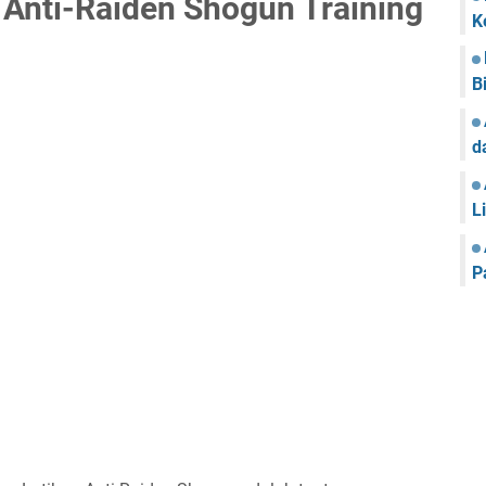
Anti-Raiden Shogun Training
K
B
d
L
P