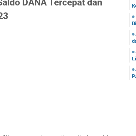
Saldo DANA Tercepat dan
K
23
B
d
L
P