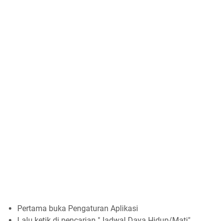
Pertama buka Pengaturan Aplikasi
Lalu ketik di pencarian "Jadwal Daya Hidup/Mati",