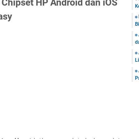
 Chipset HP Android dan iOS
K
asy
B
d
L
P