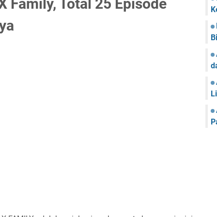
 Family, Total 25 Episode
K
ya
B
d
L
P