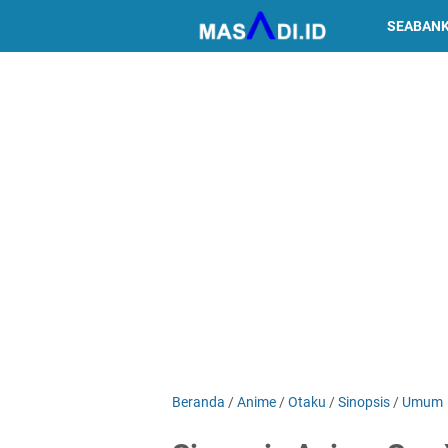
SEABAN
Beranda
/
Anime
/
Otaku
/
Sinopsis
/
Umum