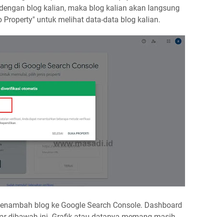
ngan blog kalian, maka blog kalian akan langsung
to Property" untuk melihat data-data blog kalian.
l menambah blog ke Google Search Console. Dashboard
ar dibawah ini. Grafik atau datanya memang masih