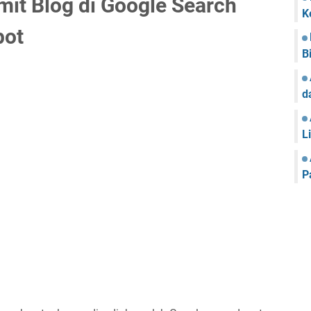
mit Blog di Google Search
K
pot
B
d
L
P