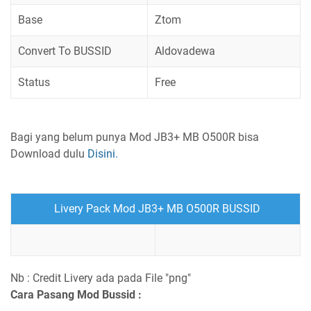
Base
Ztom
Convert To BUSSID
Aldovadewa
Status
Free
Bagi yang belum punya Mod JB3+ MB O500R bisa
Download dulu
Disini.
Livery Pack Mod JB3+ MB O500R BUSSID
Nb : Credit Livery ada pada File "png"
Cara Pasang Mod Bussid :