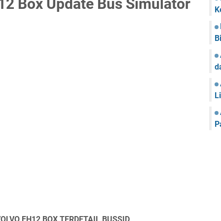
12 Box Update Bus Simulator
K
B
d
L
P
LVO FH12 BOX TERDETAIL BUSSID