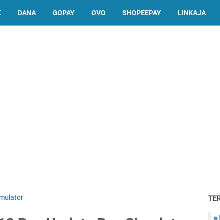
K
DANA
GOPAY
OVO
SHOPEEPAY
LINKAJA
imulator
TE