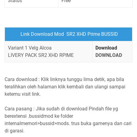
Status
Free
Link Download Mod SR2 XHD Prime BUSSID
Variant 1 Velg Alcoa
Download
LIVERY PACK SR2 XHD RPIME
DOWNLOAD
Cara download : Klik linknya tunggu lima detik, apa bila
teralihkan oleh halaman klik kembali dan ulangi sampai
ketemu visit link.
Cara pasang : Jika sudah di download Pindah file yg
berextensi .bussidmod ke folder
internalmemori>bussid>mods. trus buka gamenya dan cari
di garasi.